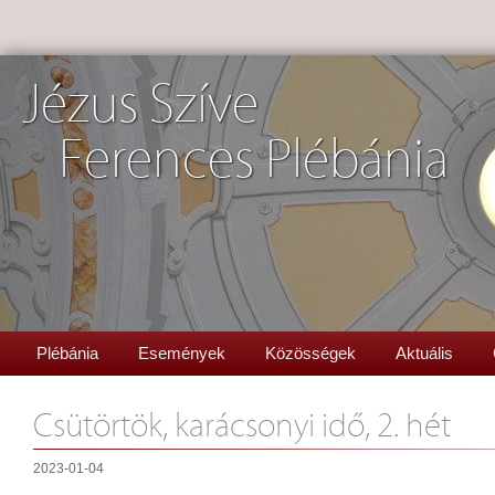
Jézus Szíve
Ferences Plébánia
Plébánia
Események
Közösségek
Aktuális
Csütörtök, karácsonyi idő, 2. hét
2023-01-04