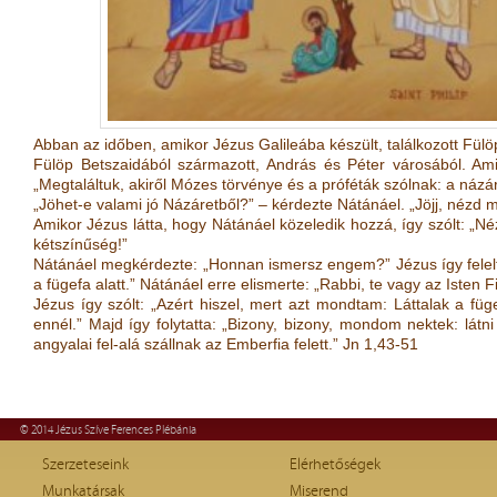
Abban az időben, amikor Jézus Galileába készült, találkozott Fül
Fülöp Betszaidából származott, András és Péter városából. Amiko
„Megtaláltuk, akiről Mózes törvénye és a próféták szólnak: a názáre
„Jöhet-e valami jó Názáretből?” – kérdezte Nátánáel. „Jöjj, nézd m
Amikor Jézus látta, hogy Nátánáel közeledik hozzá, így szólt: „Né
kétszínűség!”
Nátánáel megkérdezte: „Honnan ismersz engem?” Jézus így felelt: 
a fügefa alatt.” Nátánáel erre elismerte: „Rabbi, te vagy az Isten Fi
Jézus így szólt: „Azért hiszel, mert azt mondtam: Láttalak a füge
ennél.” Majd így folytatta: „Bizony, bizony, mondom nektek: látni
angyalai fel-alá szállnak az Emberfia felett.” Jn 1,43-51
© 2014 Jézus Szíve Ferences Plébánia
Szerzeteseink
Elérhetőségek
Munkatársak
Miserend