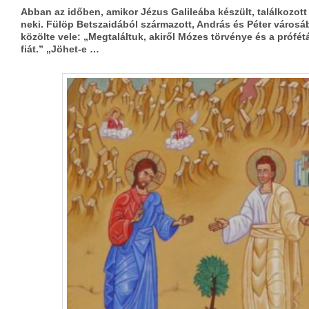
Abban az időben, amikor Jézus Galileába készült, találkozo
neki. Fülöp Betszaidából származott, András és Péter városábó
közölte vele: „Megtaláltuk, akiről Mózes törvénye és a prófét
fiát.” „Jöhet-e …