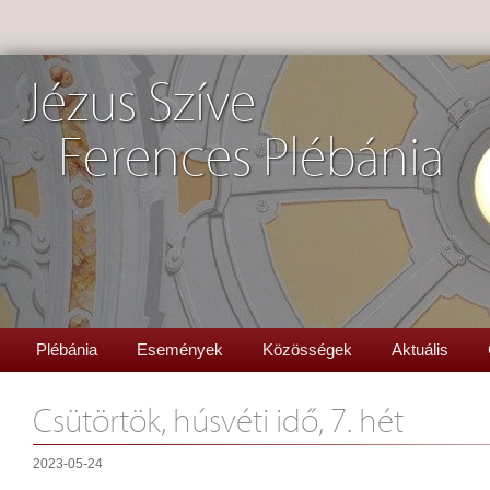
Jézus Szíve
Ferences Plébánia
Plébánia
Események
Közösségek
Aktuális
Csütörtök, húsvéti idő, 7. hét
2023-05-24