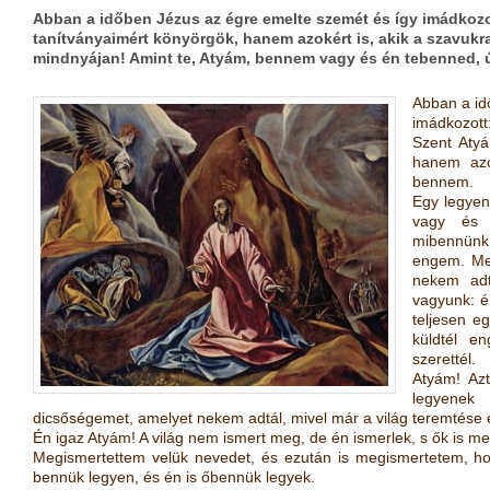
Abban a időben Jézus az égre emelte szemét és így imádkoz
tanítványaimért könyörgök, hanem azokért is, akik a szavuk
mindnyájan! Amint te, Atyám, bennem vagy és én tebenned, 
Abban a id
imádkozott
Szent Atyá
hanem azo
bennem.
Egy legyen
vagy és 
mibennünk,
engem. Meg
nekem adt
vagyunk: é
teljesen e
küldtél e
szerettél.
Atyám! Azt
legyenek
dicsőségemet, amelyet nekem adtál, mivel már a világ teremtése e
Én igaz Atyám! A világ nem ismert meg, de én ismerlek, s ők is m
Megismertettem velük nevedet, és ezután is megismertetem, ho
bennük legyen, és én is őbennük legyek.