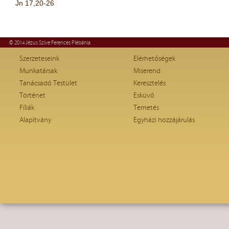
Jn 17,20-26
© 2014 Jézus Szíve Ferences Plébánia
Szerzeteseink
Elérhetőségek
Munkatársak
Miserend
Tanácsadó Testület
Keresztelés
Történet
Esküvő
Fíliák
Temetés
Alapítvány
Egyházi hozzájárulás