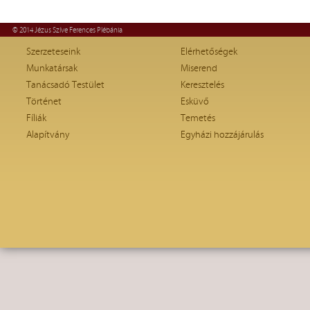
© 2014 Jézus Szíve Ferences Plébánia
Szerzeteseink
Elérhetőségek
Munkatársak
Miserend
Tanácsadó Testület
Keresztelés
Történet
Esküvő
Fíliák
Temetés
Alapítvány
Egyházi hozzájárulás