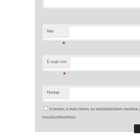
Név
*
E-mail cím
*
Honlap
A nevem, e-mail címem, és weboldalcímem mentése 
hozzászólásomhoz.