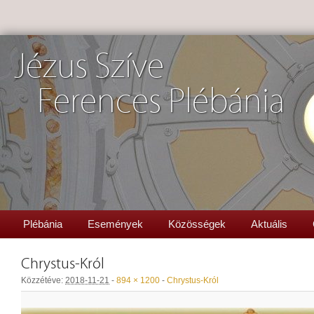
Jézus Szíve
Ferences Plébánia
Plébánia
Események
Közösségek
Aktuális
Chrystus-Król
Közzétéve:
2018-11-21
-
894 × 1200
-
Chrystus-Król