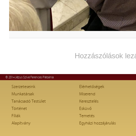
Hozzászólások lez
© 2014 Jézus Szíve Ferences Plébánia
Szerzeteseink
Elérhetőségek
Munkatársak
Miserend
Tanácsadó Testület
Keresztelés
Történet
Esküvő
Fíliák
Temetés
Alapítvány
Egyházi hozzájárulás