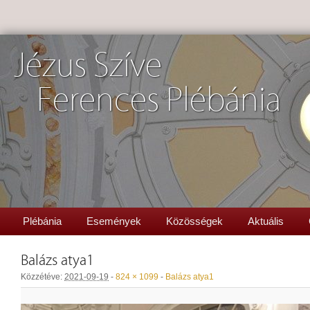
Jézus Szíve
Ferences Plébánia
Plébánia
Események
Közösségek
Aktuális
Balázs atya1
Közzétéve:
2021-09-19
-
824 × 1099
-
Balázs atya1