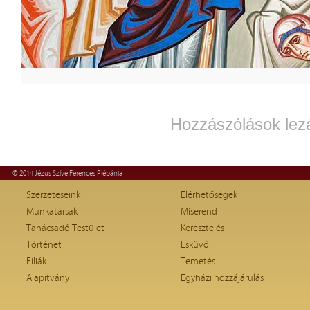
Hozzászólások lez
© 2014 Jézus Szíve Ferences Plébánia
Szerzeteseink
Elérhetőségek
Munkatársak
Miserend
Tanácsadó Testület
Keresztelés
Történet
Esküvő
Fíliák
Temetés
Alapítvány
Egyházi hozzájárulás