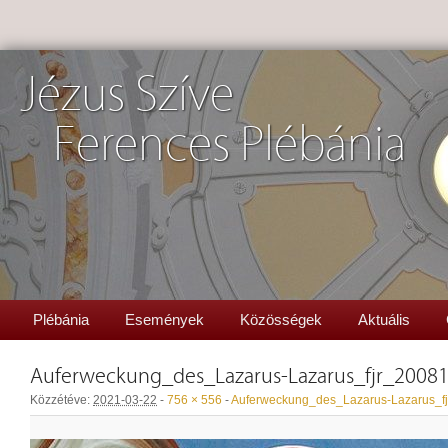
Jézus Szíve
Ferences Plébánia
Plébánia
Események
Közösségek
Aktuális
Auferweckung_des_Lazarus-Lazarus_fjr_2008
Közzétéve:
2021-03-22
-
756 × 556
-
Auferweckung_des_Lazarus-Lazarus_f