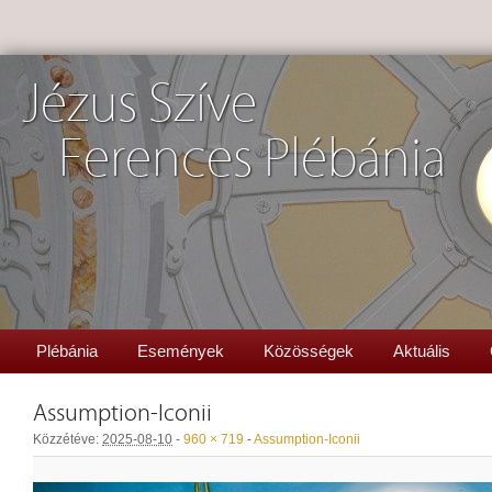
Jézus Szíve
Ferences Plébánia
Plébánia
Események
Közösségek
Aktuális
Assumption-Iconii
Közzétéve:
2025-08-10
-
960 × 719
-
Assumption-Iconii