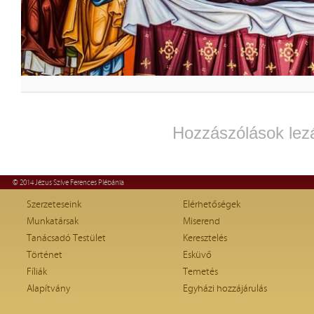
Hozzászólások lez
© 2014 Jézus Szíve Ferences Plébánia
Szerzeteseink
Elérhetőségek
Munkatársak
Miserend
Tanácsadó Testület
Keresztelés
Történet
Esküvő
Fíliák
Temetés
Alapítvány
Egyházi hozzájárulás