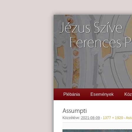
Jézus Szíve
Ferences P
Plébánia
Események
Köz
Assumpti
Közzétéve:
2021-08-09
-
1377 × 1920
-
Ass