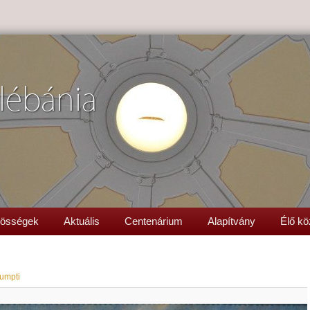
lébánia
össégek
Aktuális
Centenárium
Alapítvány
Élő kö
umpti