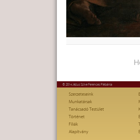
H
© 2014 Jézus Szíve Ferences Plébánia
Szerzeteseink
Munkatársak
Tanácsadó Testület
Történet
Fíliák
Alapítvány