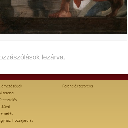
ozzászólások lezárva.
Elérhetőségek
Ferenc és testvérei
Miserend
Keresztelés
Esküvő
Temetés
Egyházi hozzájárulás