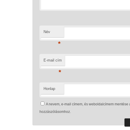
Név
*
E-mail cím
*
Honlap
A nevem, e-mail címem, és weboldalcímem mentése 
hozzászólásomhoz.