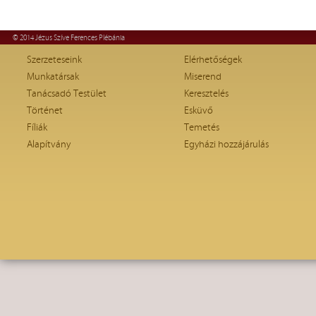
© 2014 Jézus Szíve Ferences Plébánia
Szerzeteseink
Elérhetőségek
Munkatársak
Miserend
Tanácsadó Testület
Keresztelés
Történet
Esküvő
Fíliák
Temetés
Alapítvány
Egyházi hozzájárulás