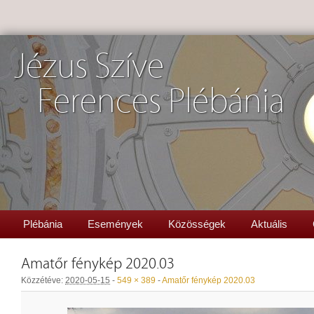
Jézus Szíve
Ferences Plébánia
Plébánia
Események
Közösségek
Aktuális
Amatőr fénykép 2020.03
Közzétéve:
2020-05-15
-
549 × 389
-
Amatőr fénykép 2020.03