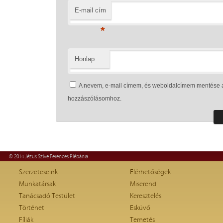
E-mail cím
*
Honlap
A nevem, e-mail címem, és weboldalcímem mentése 
hozzászólásomhoz.
© 2014 Jézus Szíve Ferences Plébánia
Szerzeteseink
Elérhetőségek
Munkatársak
Miserend
Tanácsadó Testület
Keresztelés
Történet
Esküvő
Fíliák
Temetés