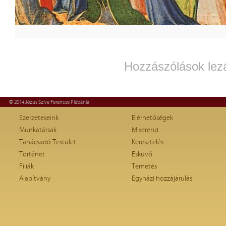
Hozzászólások lez
© 2014 Jézus Szíve Ferences Plébánia
Szerzeteseink
Elérhetőségek
Munkatársak
Miserend
Tanácsadó Testület
Keresztelés
Történet
Esküvő
Fíliák
Temetés
Alapítvány
Egyházi hozzájárulás