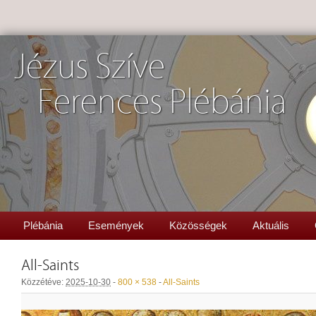
Jézus Szíve
Ferences Plébánia
Plébánia
Események
Közösségek
Aktuális
All-Saints
Közzétéve:
2025-10-30
-
800 × 538
-
All-Saints