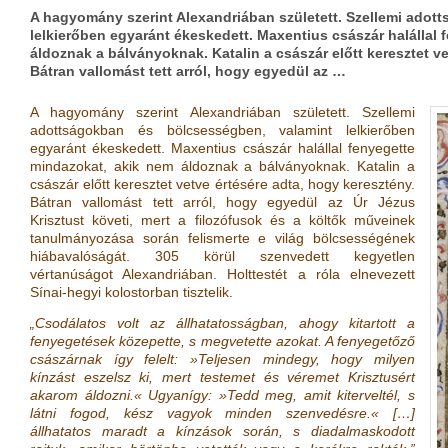
A hagyomány szerint Alexandriában született. Szellemi adot
lelkierőben egyaránt ékeskedett. Maxentius császár halállal
áldoznak a bálványoknak. Katalin a császár előtt keresztet ve
Bátran vallomást tett arról, hogy egyedül az …
A hagyomány szerint Alexandriában született. Szellemi
adottságokban és bölcsességben, valamint lelkierőben
egyaránt ékeskedett. Maxentius császár halállal fenyegette
mindazokat, akik nem áldoznak a bálványoknak. Katalin a
császár előtt keresztet vetve értésére adta, hogy keresztény.
Bátran vallomást tett arról, hogy egyedül az Úr Jézus
Krisztust követi, mert a filozófusok és a költők műveinek
tanulmányozása során felismerte e világ bölcsességének
hiábavalóságát. 305 körül szenvedett kegyetlen
vértanúságot Alexandriában. Holttestét a róla elnevezett
Sínai-hegyi kolostorban tisztelik.
„Csodálatos volt az állhatatosságban, ahogy kitartott a
fenyegetések közepette, s megvetette azokat. A fenyegetőző
császárnak így felelt: »Teljesen mindegy, hogy milyen
kínzást eszelsz ki, mert testemet és véremet Krisztusért
akarom áldozni.« Ugyanígy: »Tedd meg, amit kiterveltél, s
látni fogod, kész vagyok minden szenvedésre.« […]
állhatatos maradt a kínzások során, s diadalmaskodott