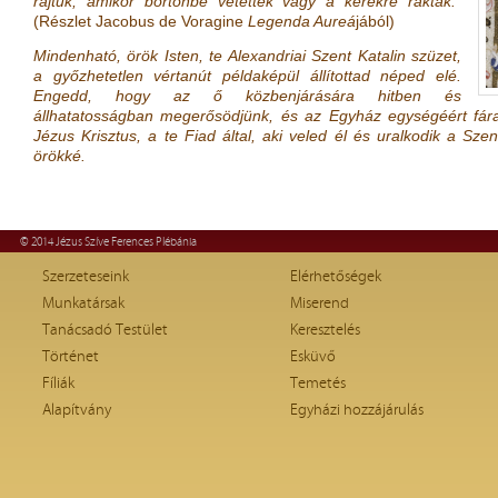
rajtuk, amikor börtönbe vetették vagy a kerékre rakták.”
(Részlet Jacobus de Voragine
Legenda Aureá
jából)
Mindenható, örök Isten, te Alexandriai Szent Katalin szüzet,
a győzhetetlen vértanút példaképül állítottad néped elé.
Engedd, hogy az ő közbenjárására hitben és
állhatatosságban megerősödjünk, és az Egyház egységéért fára
Jézus Krisztus, a te Fiad által, aki veled él és uralkodik a Sz
örökké.
© 2014 Jézus Szíve Ferences Plébánia
Szerzeteseink
Elérhetőségek
Munkatársak
Miserend
Tanácsadó Testület
Keresztelés
Történet
Esküvő
Fíliák
Temetés
Alapítvány
Egyházi hozzájárulás