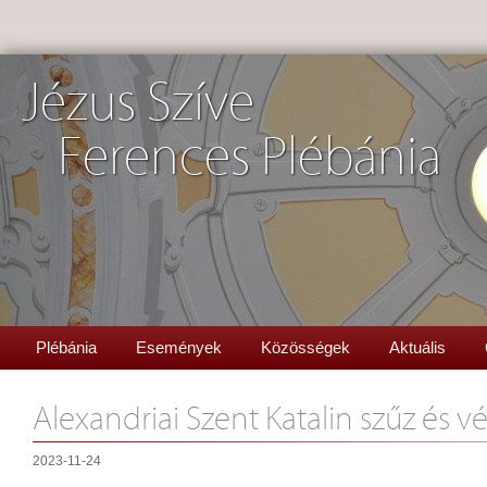
Jézus Szíve
Ferences Plébánia
Plébánia
Események
Közösségek
Aktuális
Alexandriai Szent Katalin szűz és v
2023-11-24