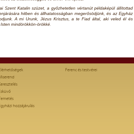
ai Szent Katalin szüzet, a győzhetetlen vértanút példaképül állítottad
njárására hitben és állhatatosságban megerősödjünk, és az Egyház
djunk. A mi Urunk, Jézus Krisztus, a te Fiad által, aki veled él és
, Isten mindörökkön-örökké.
Elérhetőségek
Ferenc és testvérei
Miserend
Keresztelés
Esküvő
Temetés
Egyházi hozzájárulás