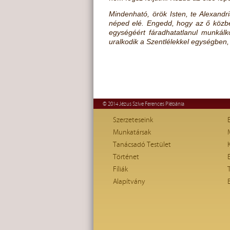
Mindenható, örök Isten, te Alexandri
néped elé. Engedd, hogy az ő közbe
egységéért fáradhatatlanul munkálko
uralkodik a Szentlélekkel egységben
© 2014 Jézus Szíve Ferences Plébánia
Szerzeteseink
Munkatársak
Tanácsadó Testület
Történet
Fíliák
Alapítvány