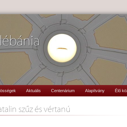
lébánia
össégek
Aktuális
Centenárium
Alapítvány
Élő kö
atalin szűz és vértanú