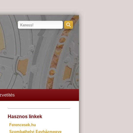
zvetítés
Hasznos linkek
Ferencesek.hu
Szombathelyi Egyházmegye