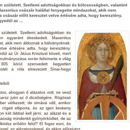
n született. Szellemi adottságokban és bölcsességben, valamint
Maxentius császár halállal fenyegette mindazokat, akik nem
 császár előtt keresztet vetve értésére adta, hogy keresztény.
egyedül az …
született. Szellemi adottságokban és
ben egyaránt ékeskedett. Maxentius
kat, akik nem áldoznak a bálványoknak.
vetve értésére adta, hogy keresztény.
edül az Úr Jézus Krisztust követi, mert
anulmányozása során felismerte e világ
. 305 körül szenvedett kegyetlen
estét a róla elnevezett Sínai-hegyi
eiből
atos, ahogyan ő alázatos volt; ne vesd
arsz jutni az ő dicsőségére. Rögössé
ber vétkezett; de simává vált, amikor
 rögeit eltiporta, és az igen keskeny
on két lábbal kell járni: az alázat és a
gasság mindenkit gyönyörködtet, de az
lködsz erődön felül? El fogsz esni, és
éssel, az alázatossággal, és akkor előrejutsz.