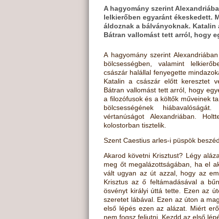
A hagyomány szerint Alexandriába
lelkierőben egyaránt ékeskedett. 
áldoznak a bálványoknak. Katalin a
Bátran vallomást tett arról, hogy 
A hagyomány szerint Alexandriában 
bölcsességben, valamint lelkierő
császár halállal fenyegette mindazo
Katalin a császár előtt keresztet 
Bátran vallomást tett arról, hogy egy
a filozófusok és a költők műveinek t
bölcsességének hiábavalóságát
vértanúságot Alexandriában. Holtt
kolostorban tisztelik.
Szent Caestius arles-i püspök beszéd
Akarod követni Krisztust? Légy aláz
meg őt megalázottságában, ha el ak
vált ugyan az út azzal, hogy az em
Krisztus az ő feltámadásával a bűn
ösvényt királyi úttá tette. Ezen az út
szeretet lábával. Ezen az úton a ma
első lépés ezen az alázat. Miért erő
nem fogsz feljutni. Kezdd az első lép