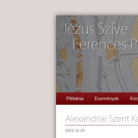
Jézus Szíve
Ferences P
Plébánia
Események
Köz
Alexandriai Szent K
2022-11-24