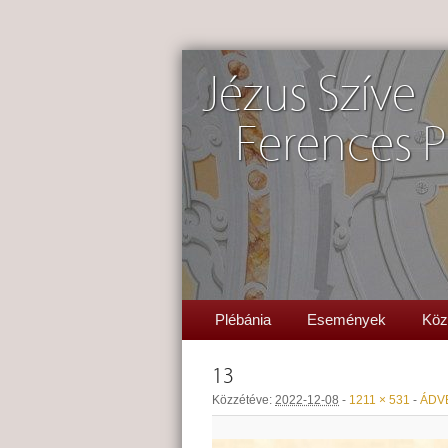
Jézus Szíve
Ferences P
Plébánia
Események
Köz
13
Közzétéve:
2022-12-08
-
1211 × 531
-
ÁDV