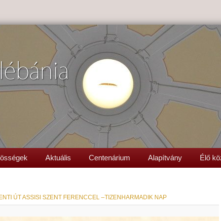
lébánia
össégek
Aktuális
Centenárium
Alapítvány
Élő kö
ENTI ÚT ASSISI SZENT FERENCCEL –TIZENHARMADIK NAP