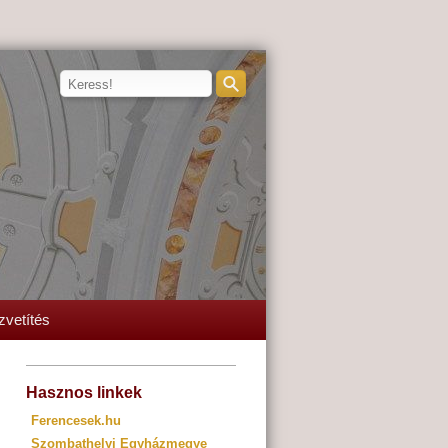
zvetítés
Hasznos linkek
Ferencesek.hu
Szombathelyi Egyházmegye