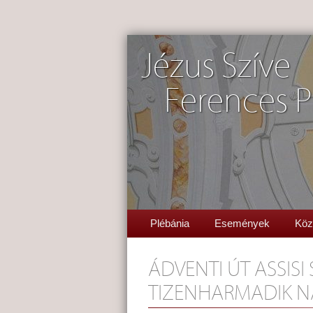
Jézus Szíve
Ferences P
Plébánia
Események
Köz
ÁDVENTI ÚT ASSISI
TIZENHARMADIK N