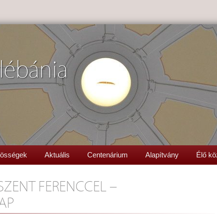
lébánia
össégek
Aktuális
Centenárium
Alapítvány
Élő kö
 SZENT FERENCCEL –
AP