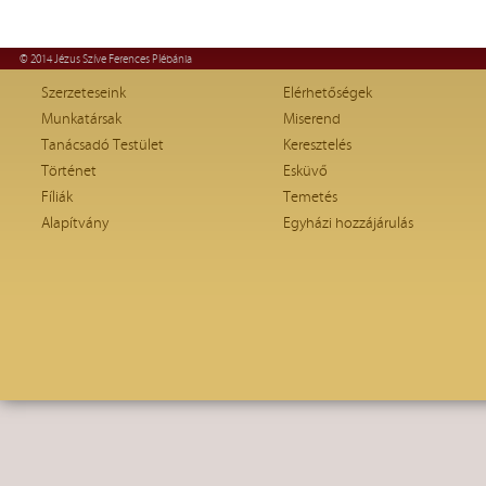
© 2014 Jézus Szíve Ferences Plébánia
Szerzeteseink
Elérhetőségek
Munkatársak
Miserend
Tanácsadó Testület
Keresztelés
Történet
Esküvő
Fíliák
Temetés
Alapítvány
Egyházi hozzájárulás