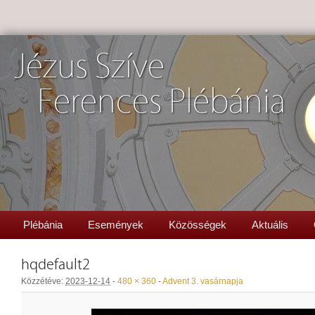
Jézus Szíve
Ferences Plébánia
Plébánia
Események
Közösségek
Aktuális
hqdefault2
Közzétéve:
2023-12-14
-
480 × 360
-
Advent 3. vasárnapja