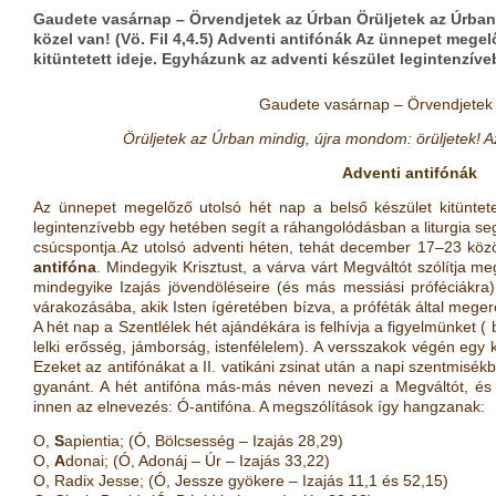
Gaudete vasárnap – Örvendjetek az Úrban Örüljetek az Úrban 
közel van! (Vö. Fil 4,4.5) Adventi antifónák Az ünnepet mege
kitüntetett ideje. Egyházunk az adventi készület legintenzí
Gaudete vasárnap – Örvendjetek
Örüljetek az Úrban mindig, újra mondom: örüljetek! Az
Adventi antifónák
Az ünnepet megelőző utolsó hét nap a belső készület kitüntete
legintenzívebb egy hetében segít a ráhangolódásban a liturgia se
csúcspontja.
Az utolsó adventi héten, tehát december 17–23 közöt
antifóna
. Mindegyik Krisztust, a várva várt Megváltót szólítja m
mindegyike Izajás jövendöléseire (és más messiási próféciákra)
várakozásába, akik Isten ígéretében bízva, a próféták által meger
A hét nap a Szentlélek hét ajándékára is felhívja a figyelmünket (
lelki erősség, jámborság, istenfélelem). A versszakok végén egy kér
Ezeket az antifónákat a II. vatikáni zsinat után a napi szentmisékb
gyanánt.
A hét antifóna más-más néven nevezi a Megváltót, és m
innen az elnevezés: Ó-antifóna. A megszólítások így hangzanak:
O,
S
apientia; (Ó, Bölcsesség – Izajás 28,29)
O,
A
donai; (Ó, Adonáj – Úr – Izajás 33,22)
O,
R
adix Jesse; (Ó, Jessze gyökere – Izajás 11,1 és 52,15)