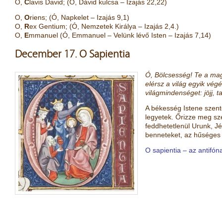
O,
C
lavis David; (Ó, Dávid kulcsa – Izajás 22,22)
O,
O
riens; (Ó, Napkelet – Izajás 9,1)
O,
R
ex Gentium; (Ó, Nemzetek Királya – Izajás 2,4.)
O,
E
mmanuel (Ó, Emmanuel – Velünk lévő Isten – Izajás 7,14)
December 17. O Sapientia
Ó, Bölcsesség! Te a maga
elérsz a világ egyik vég
világmindenséget: jöjj, 
A békesség Istene szent
legyetek. Őrizze meg sze
feddhetetlenül Urunk, Jé
benneteket, az hűséges é
O sapientia
– az antifóna