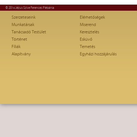
© 2014 Jézus Szíve Ferences Plébánia
Szerzeteseink
Elérhetőségek
Munkatársak
Miserend
Tanácsadó Testület
Keresztelés
Történet
Esküvő
Fíliák
Temetés
Alapítvány
Egyházi hozzájárulás