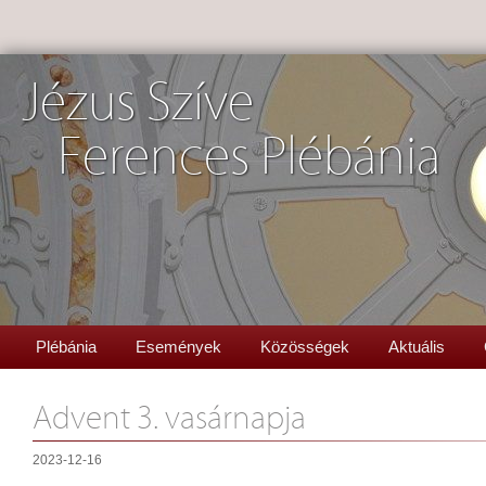
Jézus Szíve
Ferences Plébánia
Plébánia
Események
Közösségek
Aktuális
Advent 3. vasárnapja
2023-12-16