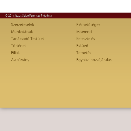
© 2014 Jézus Szíve Ferences Plébánia
Szerzeteseink
Elérhetőségek
Munkatársak
Miserend
Tanácsadó Testület
Keresztelés
Történet
Esküvő
Fíliák
Temetés
Alapítvány
Egyházi hozzájárulás