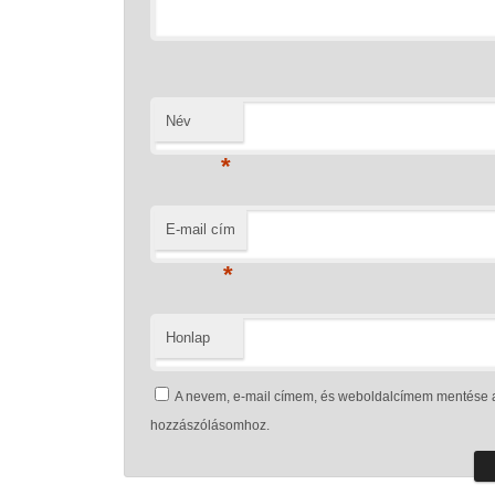
Név
*
E-mail cím
*
Honlap
A nevem, e-mail címem, és weboldalcímem mentése 
hozzászólásomhoz.