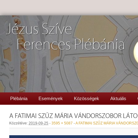
Jézus Szíve
Ferences Plébánia
Plébánia
Események
Közösségek
Aktuális
A FATIMAI SZŰZ MÁRIA VÁNDORSZOBOR LÁT
Közzétéve:
2019-09-25
-
3595 × 5087
-
A FATIMAI SZŰZ MÁRIA VÁNDORS