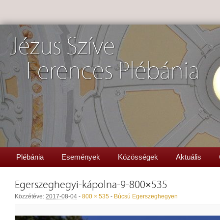
Jézus Szíve
Ferences Plébánia
Plébánia
Események
Közösségek
Aktuális
Egerszeghegyi-kápolna-9-800×535
Közzétéve:
2017-08-04
-
800 × 535
-
Búcsú Egerszeghegyen