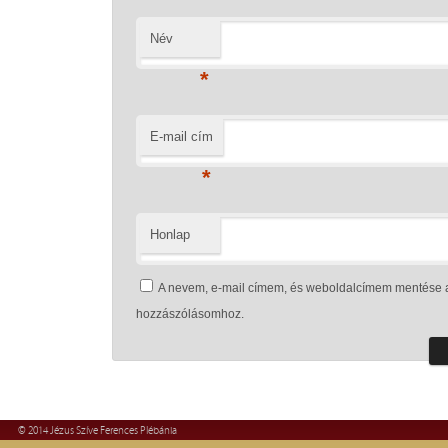
Név
*
E-mail cím
*
Honlap
A nevem, e-mail címem, és weboldalcímem mentése 
hozzászólásomhoz.
© 2014 Jézus Szíve Ferences Plébánia