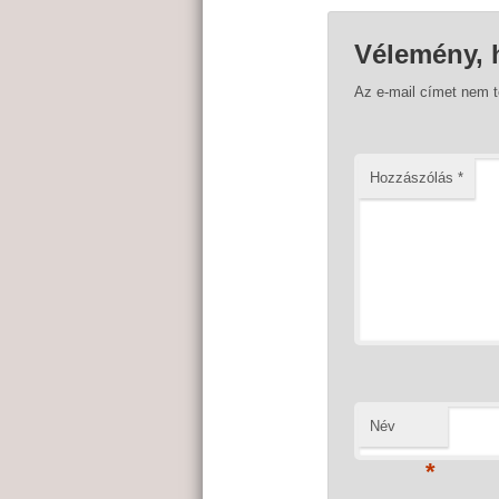
Vélemény, 
Az e-mail címet nem 
Hozzászólás
*
Név
*