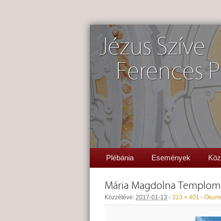
Jézus Szíve
Ferences P
Plébánia
Események
Köz
Mária Magdolna Templom
Közzétéve:
2017-01-13
-
313 × 401
-
Ökume