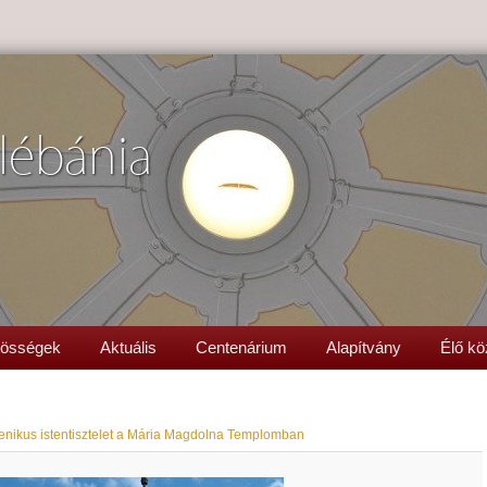
lébánia
össégek
Aktuális
Centenárium
Alapítvány
Élő kö
nikus istentisztelet a Mária Magdolna Templomban