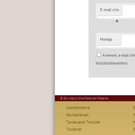
E-mail cím
*
Honlap
A nevem, e-mail c
hozzászólásomhoz.
© 2014 Jézus Szíve Ferences Plébánia
Szerzeteseink
Munkatársak
Tanácsadó Testület
Történet