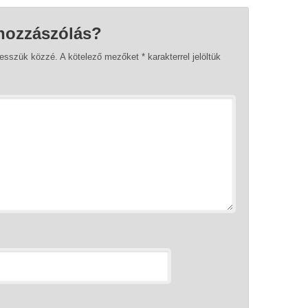
hozzászólás?
tesszük közzé.
A kötelező mezőket
*
karakterrel jelöltük