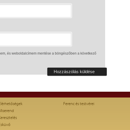
ímem, és weboldalcímem mentése a böngészőben a következő
Elérhetőségek
Ferenc és testvérei
Miserend
Keresztelés
Esküvő