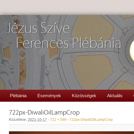
Jézus Szíve
Ferences Plébánia
Plébánia
Események
Közösségek
Aktuális
722px-DiwaliOilLampCrop
Közzétéve:
2021-10-17
-
722 × 599
-
722px-DiwaliOilLampCrop