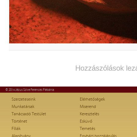
Hozzászólások lez
© 2014 Jézus Szíve Ferences Plébánia
Szerzeteseink
Elérhetőségek
Munkatársak
Miserend
Tanácsadó Testület
Keresztelés
Történet
Esküvő
Fíliák
Temetés
Alapítvány
Egyházi hozzájárulás