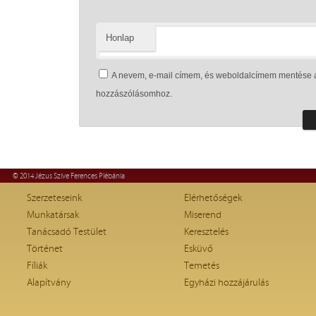
Honlap
A nevem, e-mail címem, és weboldalcímem mentése 
hozzászólásomhoz.
© 2014 Jézus Szíve Ferences Plébánia
Szerzeteseink
Elérhetőségek
Munkatársak
Miserend
Tanácsadó Testület
Keresztelés
Történet
Esküvő
Fíliák
Temetés
Alapítvány
Egyházi hozzájárulás