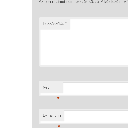
Az e-mail címet nem tesszük közzé.
A kötelező mez
Hozzászólás
*
Név
*
E-mail cím
*