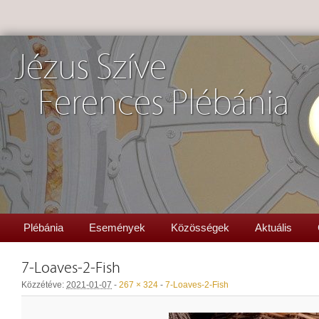
Jézus Szíve
Ferences Plébánia
Plébánia
Események
Közösségek
Aktuális
7-Loaves-2-Fish
Közzétéve:
2021-01-07
-
267 × 324
-
7-Loaves-2-Fish