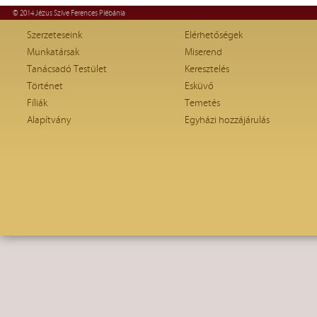
© 2014 Jézus Szíve Ferences Plébánia
Szerzeteseink
Elérhetőségek
Munkatársak
Miserend
Tanácsadó Testület
Keresztelés
Történet
Esküvő
Fíliák
Temetés
Alapítvány
Egyházi hozzájárulás