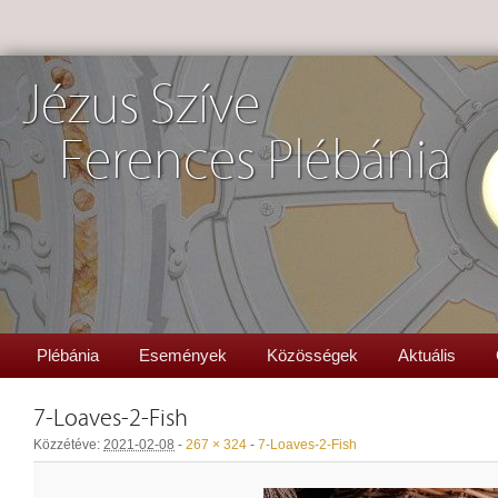
Jézus Szíve
Ferences Plébánia
Plébánia
Események
Közösségek
Aktuális
7-Loaves-2-Fish
Közzétéve:
2021-02-08
-
267 × 324
-
7-Loaves-2-Fish