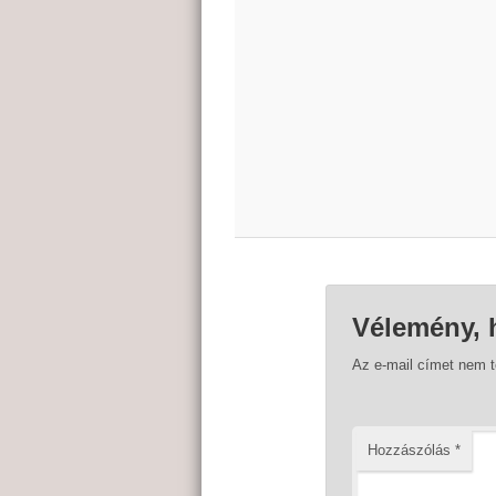
Vélemény, 
Az e-mail címet nem 
Hozzászólás
*