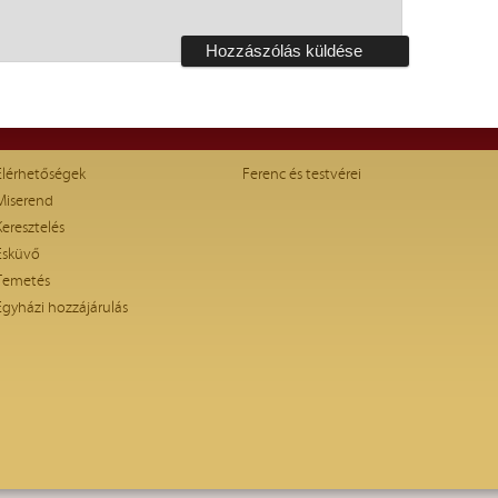
Elérhetőségek
Ferenc és testvérei
Miserend
Keresztelés
Esküvő
Temetés
Egyházi hozzájárulás