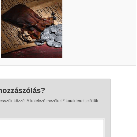
hozzászólás?
tesszük közzé.
A kötelező mezőket
*
karakterrel jelöltük