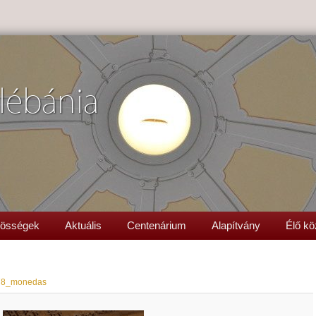
lébánia
össégek
Aktuális
Centenárium
Alapítvány
Élő kö
78_monedas