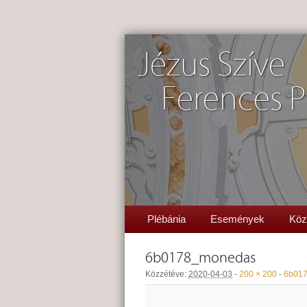
Jézus Szíve
Ferences P
Plébánia
Események
Köz
6b0178_monedas
Közzétéve:
2020-04-03
-
200 × 200
-
6b01