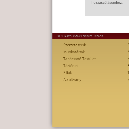
hozzászólásomhoz.
© 2014 Jézus Szíve Ferences Plébánia
Szerzeteseink
Munkatársak
Tanácsadó Testület
Történet
Fíliák
Alapítvány