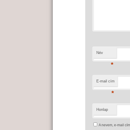
Név
*
E-mail cím
*
Honlap
A nevem, e-mail c