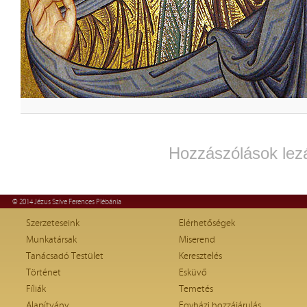
Hozzászólások lez
© 2014 Jézus Szíve Ferences Plébánia
Szerzeteseink
Elérhetőségek
Munkatársak
Miserend
Tanácsadó Testület
Keresztelés
Történet
Esküvő
Fíliák
Temetés
Alapítvány
Egyházi hozzájárulás