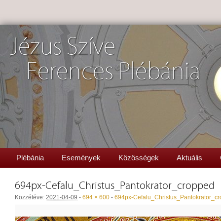
Jézus Szíve
Ferences Plébánia
Plébánia
Események
Közösségek
Aktuális
694px-Cefalu_Christus_Pantokrator_cropped
Közzétéve:
2021-04-09
-
694 × 600
-
694px-Cefalu_Christus_Pantokrator_c