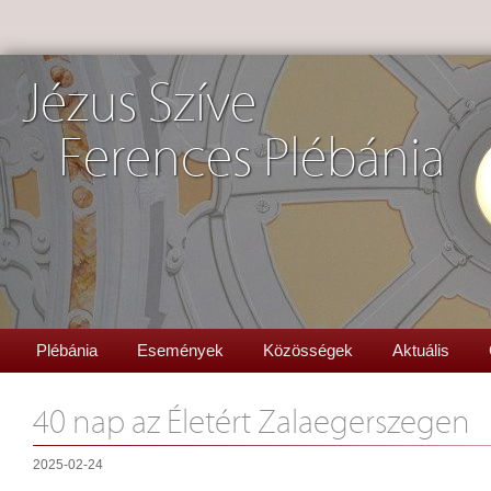
Jézus Szíve
Ferences Plébánia
Plébánia
Események
Közösségek
Aktuális
40 nap az Életért Zalaegerszegen
2025-02-24