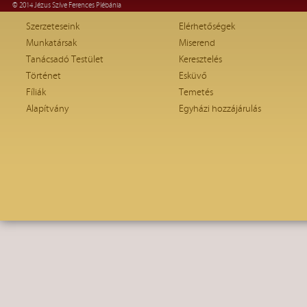
© 2014 Jézus Szíve Ferences Plébánia
Szerzeteseink
Elérhetőségek
Munkatársak
Miserend
Tanácsadó Testület
Keresztelés
Történet
Esküvő
Fíliák
Temetés
Alapítvány
Egyházi hozzájárulás