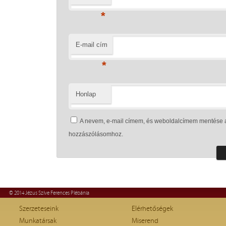
*
E-mail cím
*
Honlap
A nevem, e-mail címem, és weboldalcímem mentése 
hozzászólásomhoz.
© 2014 Jézus Szíve Ferences Plébánia
Szerzeteseink
Elérhetőségek
Munkatársak
Miserend