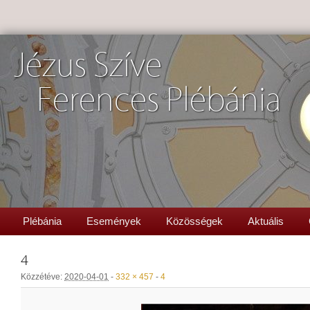
Jézus Szíve
Ferences Plébánia
Plébánia
Események
Közösségek
Aktuális
4
Közzétéve:
2020-04-01
-
332 × 457
-
4