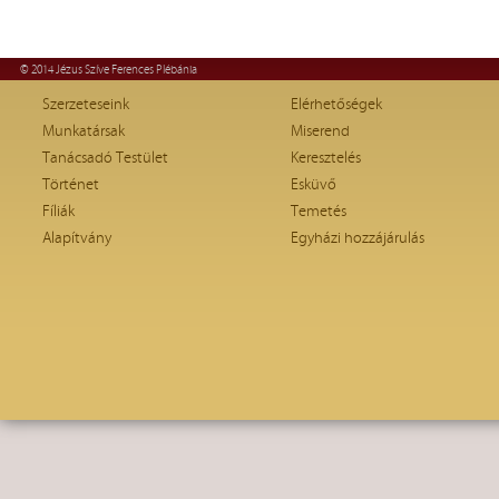
© 2014 Jézus Szíve Ferences Plébánia
Szerzeteseink
Elérhetőségek
Munkatársak
Miserend
Tanácsadó Testület
Keresztelés
Történet
Esküvő
Fíliák
Temetés
Alapítvány
Egyházi hozzájárulás