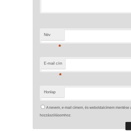
Név
*
E-mail cím
*
Honlap
A nevem, e-mail címem, és weboldalcímem mentése 
hozzászólásomhoz.