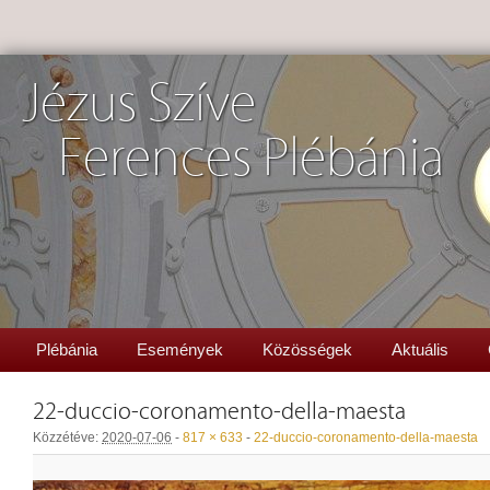
Jézus Szíve
Ferences Plébánia
Plébánia
Események
Közösségek
Aktuális
22-duccio-coronamento-della-maesta
Közzétéve:
2020-07-06
-
817 × 633
-
22-duccio-coronamento-della-maesta