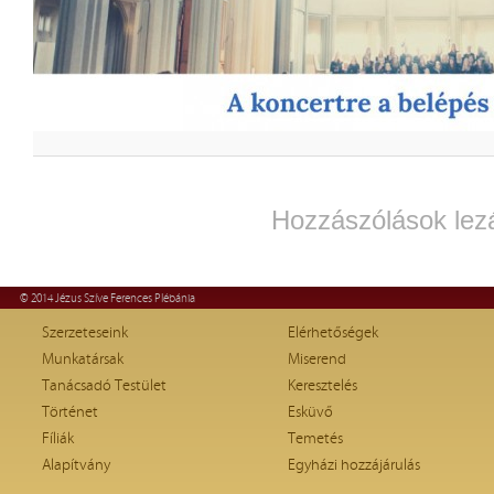
Hozzászólások lez
© 2014 Jézus Szíve Ferences Plébánia
Szerzeteseink
Elérhetőségek
Munkatársak
Miserend
Tanácsadó Testület
Keresztelés
Történet
Esküvő
Fíliák
Temetés
Alapítvány
Egyházi hozzájárulás