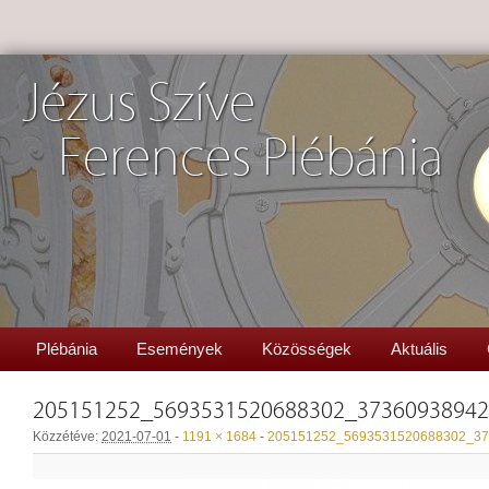
Jézus Szíve
Ferences Plébánia
Plébánia
Események
Közösségek
Aktuális
205151252_5693531520688302_3736093894
Közzétéve:
2021-07-01
-
1191 × 1684
-
205151252_5693531520688302_37