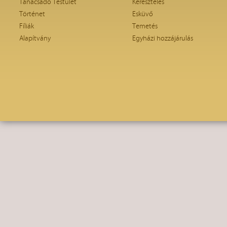
Tanácsadó Testület
Keresztelés
Történet
Esküvő
Fíliák
Temetés
Alapítvány
Egyházi hozzájárulás