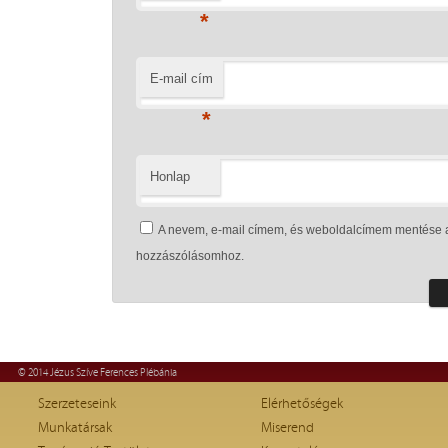
*
E-mail cím
*
Honlap
A nevem, e-mail címem, és weboldalcímem mentése 
hozzászólásomhoz.
© 2014 Jézus Szíve Ferences Plébánia
Szerzeteseink
Elérhetőségek
Munkatársak
Miserend