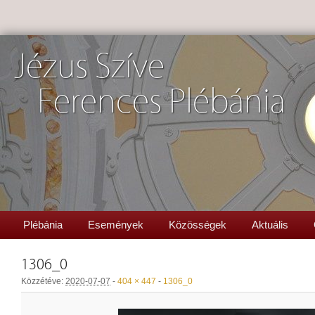
Jézus Szíve
Ferences Plébánia
Plébánia
Események
Közösségek
Aktuális
1306_0
Közzétéve:
2020-07-07
-
404 × 447
-
1306_0