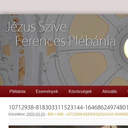
Jézus Szíve
Ferences Plébánia
Plébánia
Események
Közösségek
Aktuális
10712938-818303311523144-16468624974801
Közzétéve:
2020-03-25
-
800 × 800
-
10712938-818303311523144-1646862