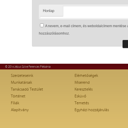
Honlap
A nevem, e-mail címem, és weboldalcímem mentése 
hozzászólásomhoz.
© 2014 Jézus Szíve Ferences Plébánia
Szerzeteseink
Elérhetőségek
Munkatársak
Miserend
Tanácsadó Testület
Keresztelés
Történet
Esküvő
Fíliák
Temetés
Alapítvány
Egyházi hozzájárulás