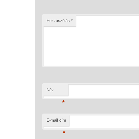
Hozzászólás
*
Név
*
E-mail cím
*