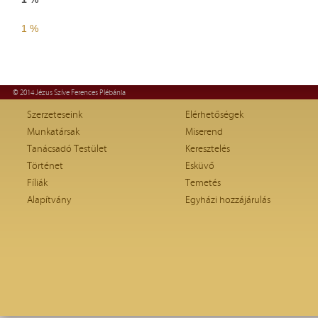
1 %
© 2014 Jézus Szíve Ferences Plébánia
Szerzeteseink
Elérhetőségek
Munkatársak
Miserend
Tanácsadó Testület
Keresztelés
Történet
Esküvő
Fíliák
Temetés
Alapítvány
Egyházi hozzájárulás