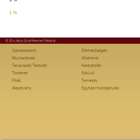
1 %
© 2014 Jézus Szíve Ferences Plébánia
Szerzeteseink
Elérhetőségek
Munkatársak
Miserend
Tanácsadó Testület
Keresztelés
Történet
Esküvő
Fíliák
Temetés
Alapítvány
Egyházi hozzájárulás