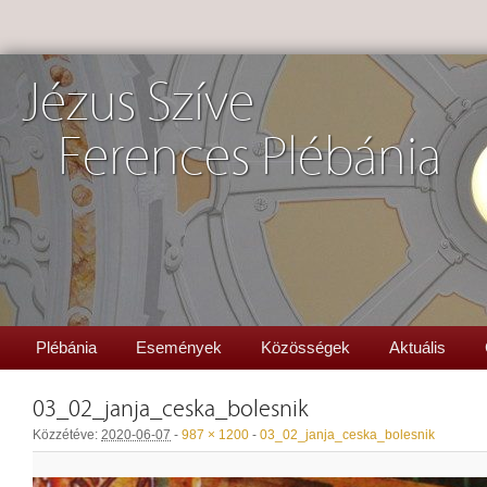
Jézus Szíve
Ferences Plébánia
Plébánia
Események
Közösségek
Aktuális
03_02_janja_ceska_bolesnik
Közzétéve:
2020-06-07
-
987 × 1200
-
03_02_janja_ceska_bolesnik