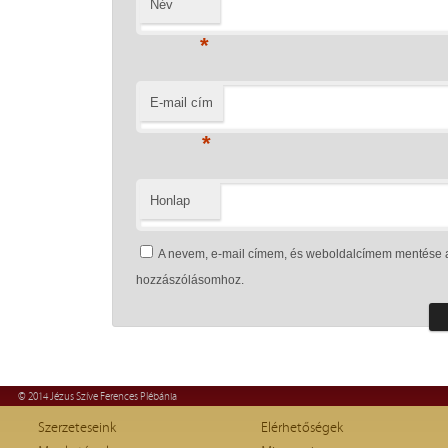
Név
*
E-mail cím
*
Honlap
A nevem, e-mail címem, és weboldalcímem mentése 
hozzászólásomhoz.
© 2014 Jézus Szíve Ferences Plébánia
Szerzeteseink
Elérhetőségek