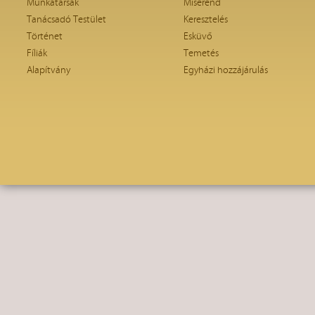
Munkatársak
Miserend
Tanácsadó Testület
Keresztelés
Történet
Esküvő
Fíliák
Temetés
Alapítvány
Egyházi hozzájárulás