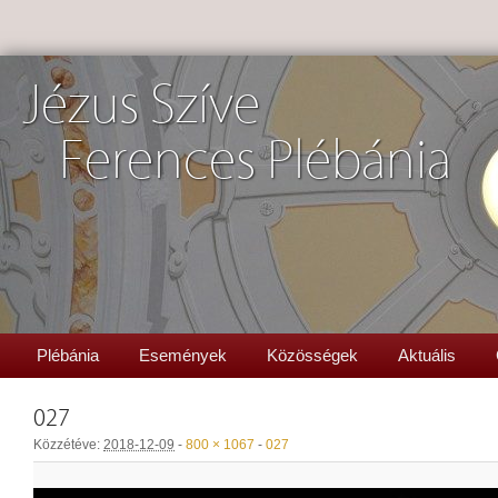
Jézus Szíve
Ferences Plébánia
Plébánia
Események
Közösségek
Aktuális
027
Közzétéve:
2018-12-09
-
800 × 1067
-
027