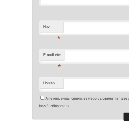
Név
*
E-mail cím
*
Honlap
A nevem, e-mail címem, és weboldalcímem mentése 
hozzászólásomhoz.