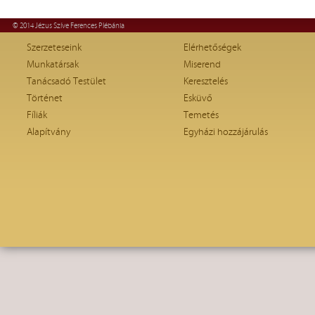
© 2014 Jézus Szíve Ferences Plébánia
Szerzeteseink
Elérhetőségek
Munkatársak
Miserend
Tanácsadó Testület
Keresztelés
Történet
Esküvő
Fíliák
Temetés
Alapítvány
Egyházi hozzájárulás