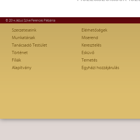
© 2014 Jézus Szíve Ferences Plébánia
Szerzeteseink
Elérhetőségek
Munkatársak
Miserend
Tanácsadó Testület
Keresztelés
Történet
Esküvő
Fíliák
Temetés
Alapítvány
Egyházi hozzájárulás