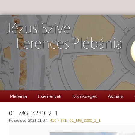
Jézus Szíve
Ferences Plébánia
Plébánia
Események
Közösségek
Aktuális
01_MG_3280_2_1
Közzétéve:
2021-11-07
-
410 × 371
-
01_MG_3280_2_1