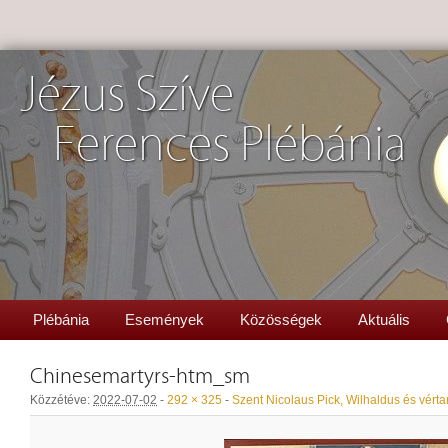
Jézus Szíve
Ferences Plébánia
Plébánia
Események
Közösségek
Aktuális
Chinesemartyrs-htm_sm
Közzétéve:
2022-07-02
-
292 × 325
-
Szent Nicolaus Pick, Wilhaldus és vérta