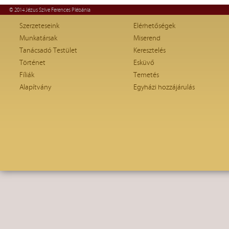
© 2014 Jézus Szíve Ferences Plébánia
Szerzeteseink
Elérhetőségek
Munkatársak
Miserend
Tanácsadó Testület
Keresztelés
Történet
Esküvő
Fíliák
Temetés
Alapítvány
Egyházi hozzájárulás