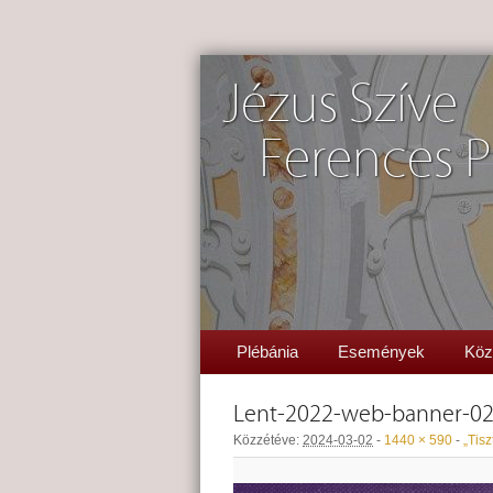
Jézus Szíve
Ferences P
Plébánia
Események
Köz
Lent-2022-web-banner-0
Közzétéve:
2024-03-02
-
1440 × 590
-
„Tisz