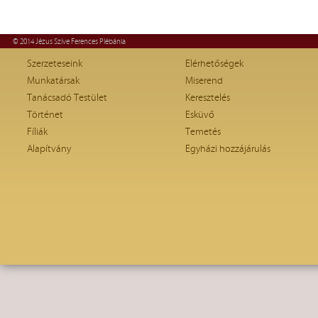
© 2014 Jézus Szíve Ferences Plébánia
Szerzeteseink
Elérhetőségek
Munkatársak
Miserend
Tanácsadó Testület
Keresztelés
Történet
Esküvő
Fíliák
Temetés
Alapítvány
Egyházi hozzájárulás