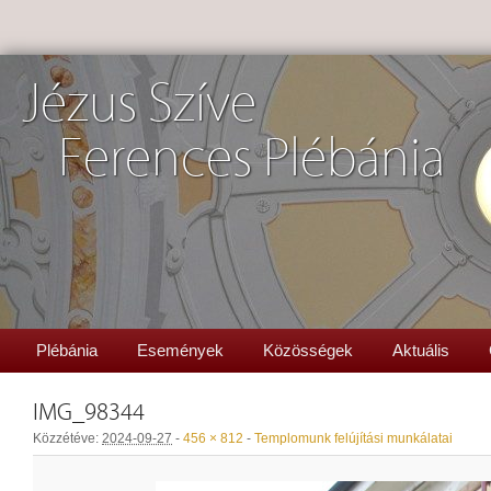
Jézus Szíve
Ferences Plébánia
Plébánia
Események
Közösségek
Aktuális
IMG_98344
Közzétéve:
2024-09-27
-
456 × 812
-
Templomunk felújítási munkálatai