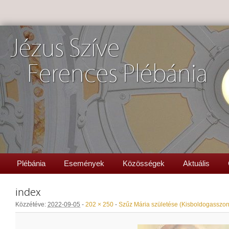
Jézus Szíve
Ferences Plébánia
Plébánia
Események
Közösségek
Aktuális
index
Közzétéve:
2022-09-05
-
202 × 250
-
Szűz Mária születése (Kisboldogasszon