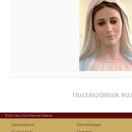
Hozzászólások lez
© 2014 Jézus Szíve Ferences Plébánia
Szerzeteseink
Elérhetőségek