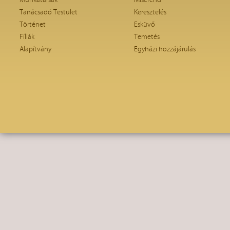
Munkatársak
Miserend
Tanácsadó Testület
Keresztelés
Történet
Esküvő
Fíliák
Temetés
Alapítvány
Egyházi hozzájárulás