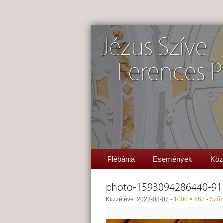
Jézus Szíve
Ferences P
Plébánia
Események
Köz
photo-1593094286440-91
Közzétéve:
2023-08-07
-
1000 × 667
-
Szűz