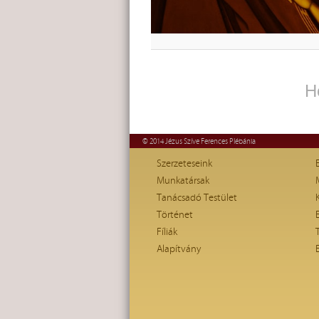
H
© 2014 Jézus Szíve Ferences Plébánia
Szerzeteseink
Munkatársak
Tanácsadó Testület
Történet
Fíliák
Alapítvány