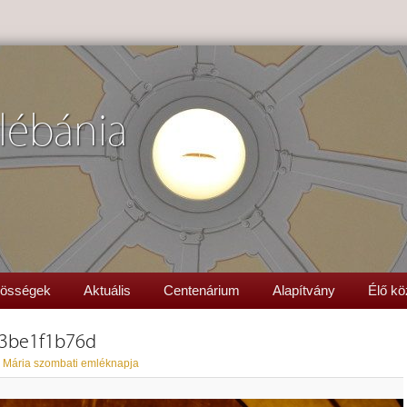
lébánia
össégek
Aktuális
Centenárium
Alapítvány
Élő kö
3be1f1b76d
 Mária szombati emléknapja