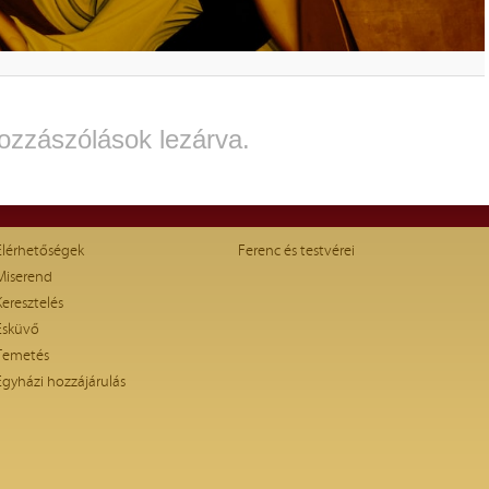
ozzászólások lezárva.
Elérhetőségek
Ferenc és testvérei
Miserend
Keresztelés
Esküvő
Temetés
Egyházi hozzájárulás