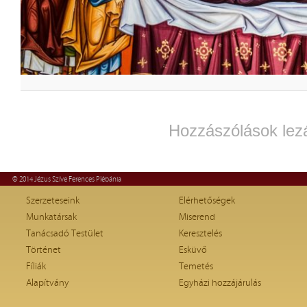
Hozzászólások lez
© 2014 Jézus Szíve Ferences Plébánia
Szerzeteseink
Elérhetőségek
Munkatársak
Miserend
Tanácsadó Testület
Keresztelés
Történet
Esküvő
Fíliák
Temetés
Alapítvány
Egyházi hozzájárulás