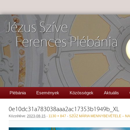
Jézus Szíve
Ferences Plébánia
Plébánia
Események
Közösségek
Aktuális
0e10dc31a783038aaa2ac17353b1949b_XL
Közzétéve:
2023-08-15
-
1130 × 847
-
SZŰZ MÁRIA MENNYBEVÉTELE – 