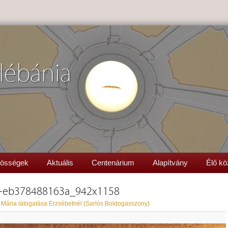
lébánia
össégek
Aktuális
Centenárium
Alapítvány
Élő kö
9-eb378488163a_942x1158
 Mária látogatása Erzsébetnél (Sarlós Boldogasszony)