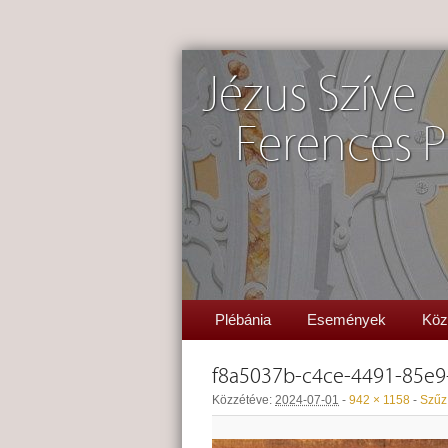
Jézus Szíve
Ferences P
Plébánia
Események
Köz
f8a5037b-c4ce-4491-85e
Közzétéve:
2024-07-01
-
942 × 1158
-
Szűz