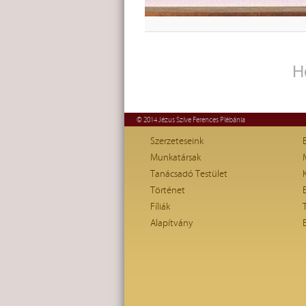
H
© 2014 Jézus Szíve Ferences Plébánia
Szerzeteseink
Munkatársak
Tanácsadó Testület
Történet
Fíliák
Alapítvány