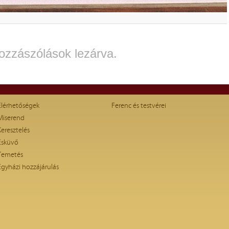
ozzászólások lezárva.
Elérhetőségek
Ferenc és testvérei
Miserend
Keresztelés
Esküvő
Temetés
Egyházi hozzájárulás