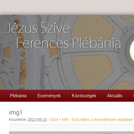
Jézus Szíve
Ferences Plébánia
Plébánia
Események
Közösségek
Aktuális
img1
Közzétéve:
2022-05-22
-
1024 × 695
-
Szűz Mária, a keresztények segítsége