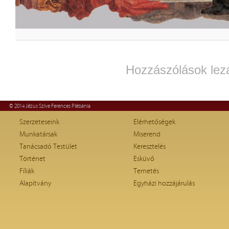
Hozzászólások lez
© 2014 Jézus Szíve Ferences Plébánia
Szerzeteseink
Elérhetőségek
Munkatársak
Miserend
Tanácsadó Testület
Keresztelés
Történet
Esküvő
Fíliák
Temetés
Alapítvány
Egyházi hozzájárulás