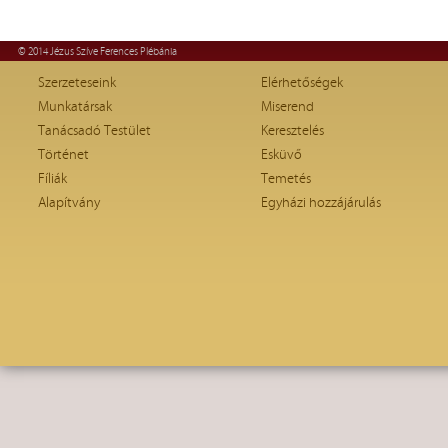
© 2014 Jézus Szíve Ferences Plébánia
Szerzeteseink
Elérhetőségek
Munkatársak
Miserend
Tanácsadó Testület
Keresztelés
Történet
Esküvő
Fíliák
Temetés
Alapítvány
Egyházi hozzájárulás