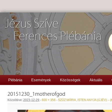
Jézus Szíve
Ferences Plébánia
Plébánia
Események
Közösségek
Aktuális
20151230_1motherofgod
Közzétéve:
2023-12-29
-
600 × 356
-
SZŰZ MÁRIA, ISTEN ANYJA (ÚJÉV) – (K