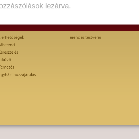
ozzászólások lezárva.
Elérhetőségek
Ferenc és testvérei
Miserend
Keresztelés
Esküvő
Temetés
Egyházi hozzájárulás