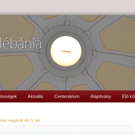
lébánia
össégek
Aktuális
Centenárium
Alapítvány
Élő kö
at, nagyböjti idő, 5. hét