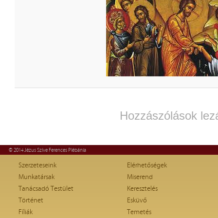
Hozzászólások lez
© 2014 Jézus Szíve Ferences Plébánia
Szerzeteseink
Elérhetőségek
Munkatársak
Miserend
Tanácsadó Testület
Keresztelés
Történet
Esküvő
Fíliák
Temetés