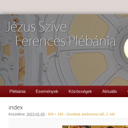
Jézus Szíve
Ferences Plébánia
Plébánia
Események
Közösségek
Aktuális
index
Közzétéve:
2023-01-05
-
304 × 166
-
Szombat, karácsonyi idő, 2. hét