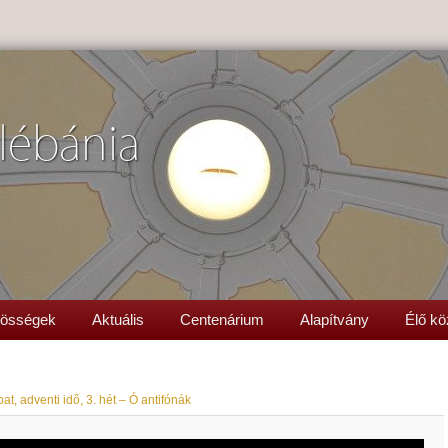
lébánia
össégek
Aktuális
Centenárium
Alapítvány
Élő kö
t, adventi idő, 3. hét – Ó antifónák