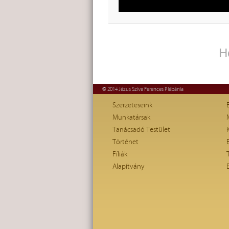
H
© 2014 Jézus Szíve Ferences Plébánia
Szerzeteseink
Munkatársak
Tanácsadó Testület
Történet
Fíliák
Alapítvány