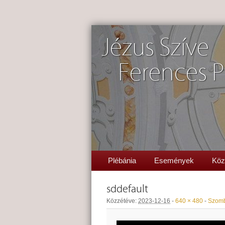
Jézus Szíve
Ferences P
Plébánia
Események
Köz
sddefault
Közzétéve:
2023-12-16
-
640 × 480
-
Szomba