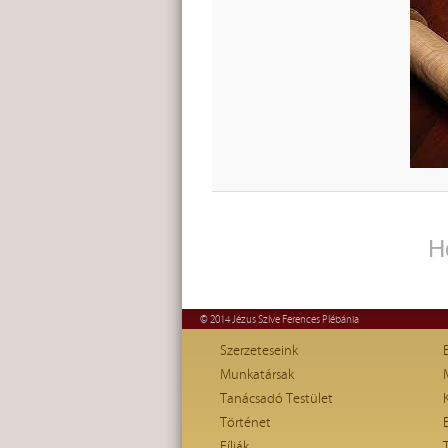
H
© 2014 Jézus Szíve Ferences Plébánia
Szerzeteseink
Munkatársak
Tanácsadó Testület
Történet
Fíliák