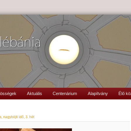
lébánia
össégek
Aktuális
Centenárium
Alapítvány
Élő kö
, nagyböjti idő, 3. hét