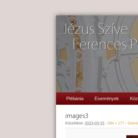
Jézus Szíve
Ferences P
Plébánia
Események
Köz
images3
Közzétéve:
2023-03-15
-
284 × 177
-
Szerda