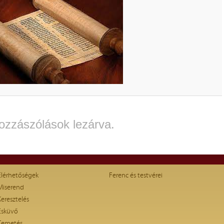
ozzászólások lezárva.
Elérhetőségek
Ferenc és testvérei
Miserend
Keresztelés
Esküvő
Temetés