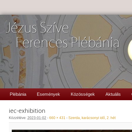
Jézus Szíve
Ferences Plébánia
Plébánia
Események
Közösségek
Aktuális
iec-exhibition
Közzétéve:
2023-01-02
-
660 × 431
-
Szerda, karácsonyi idő, 2. hét