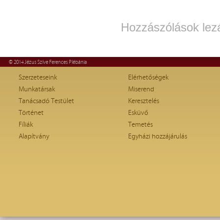
Hozzászólások lez
© 2014 Jézus Szíve Ferences Plébánia
Szerzeteseink
Elérhetőségek
Munkatársak
Miserend
Tanácsadó Testület
Keresztelés
Történet
Esküvő
Fíliák
Temetés
Alapítvány
Egyházi hozzájárulás