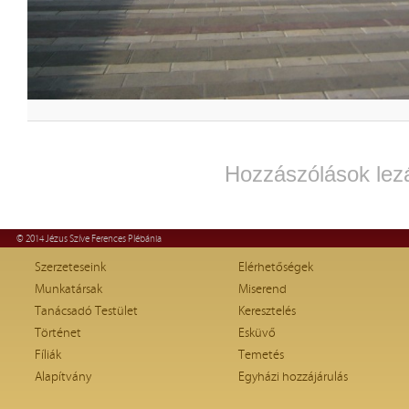
Hozzászólások lez
© 2014 Jézus Szíve Ferences Plébánia
Szerzeteseink
Elérhetőségek
Munkatársak
Miserend
Tanácsadó Testület
Keresztelés
Történet
Esküvő
Fíliák
Temetés
Alapítvány
Egyházi hozzájárulás