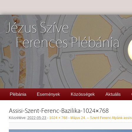
Jézus Szíve
Ferences Plébánia
Plébánia
Események
Közösségek
Aktuális
Assisi-Szent-Ferenc-Bazilika-1024×768
Közzétéve:
2022-05-23
-
1024 × 768
-
Május 24. – Szent Ferenc Atyánk assisi